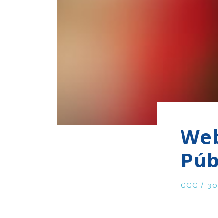
Web
Púb
CCC / 30