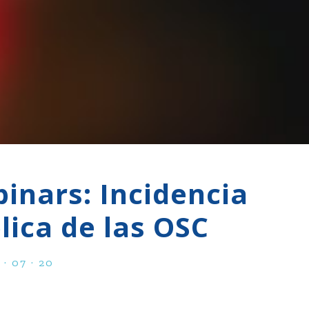
inars: Incidencia
lica de las OSC
 · 07 · 20