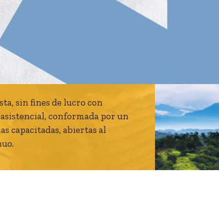
ta, sin fines de lucro con
y asistencial, conformada por un
s capacitadas, abiertas al
nuo.